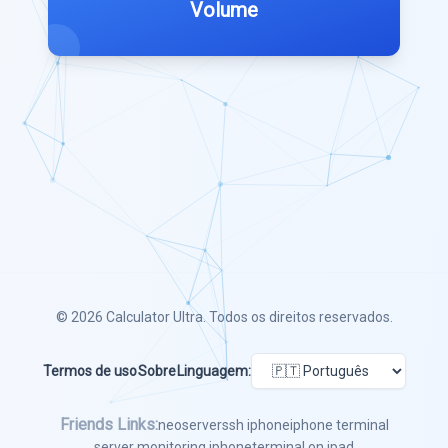
Volume
© 2026
Calculator Ultra
. Todos os direitos reservados.
Termos de uso
Sobre
Linguagem:
Friends Links:
neoserver
ssh iphone
iphone terminal
server monitoring iphone
terminal on ipad