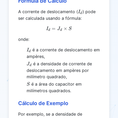
Fórmula de Cálculo
I_d
A corrente de deslocamento (
) pode
I
d
ser calculada usando a fórmula:
=
I_d = J_d \times S
×
I
J
S
d
d
onde:
I_d
é a corrente de deslocamento em
I
d
ampères,
J_d
é a densidade de corrente de
J
d
deslocamento em ampères por
milímetro quadrado,
S
é a área do capacitor em
S
milímetros quadrados.
Cálculo de Exemplo
Por exemplo, se a densidade de