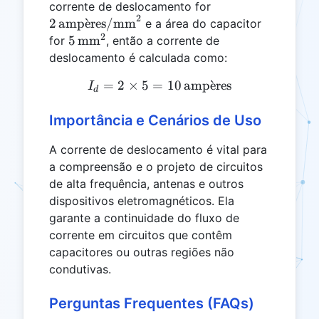
2\,
corrente de deslocamento for
2
\text{ampères/m
2
amp
ˋ
e
res/mm
e a área do capacitor
2
5\,
5
mm
for
, então a corrente de
\text{mm}^2
deslocamento é calculada como:
=
2
×
5
=
I_d = 2 \times 5 = 10\, \
10
amp
ˋ
e
res
I
d
Importância e Cenários de Uso
A corrente de deslocamento é vital para
a compreensão e o projeto de circuitos
de alta frequência, antenas e outros
dispositivos eletromagnéticos. Ela
garante a continuidade do fluxo de
corrente em circuitos que contêm
capacitores ou outras regiões não
condutivas.
Perguntas Frequentes (FAQs)