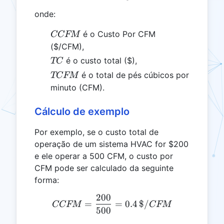
onde:
CCFM
é o Custo Por CFM
CCFM
($/CFM),
TC
é o custo total ($),
TC
TCFM
é o total de pés cúbicos por
TCFM
minuto (CFM).
Cálculo de exemplo
Por exemplo, se o custo total de
operação de um sistema HVAC for $200
e ele operar a 500 CFM, o custo por
CFM pode ser calculado da seguinte
forma:
200
CCFM = \frac{200}{500}
=
=
0.4
$/
CCFM
CFM
500