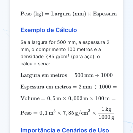
\text{Peso (kg)} = \text
Peso (kg)
=
Largura (mm)
×
Espessura (mm)
Exemplo de Cálculo
Se a largura for 500 mm, a espessura 2
mm, o comprimento 100 metros e a
densidade 7,85 g/cm³ (para aço), o
cálculo seria:
Largura em metros
\text{Largura em metros} 
=
500
mm
÷
1000
=
0
,
5
Espessura em metros
\text{Espessura em metros
=
2
mm
÷
1000
=
0
,
002
Volume
=
0
,
5
m
×
\text{Volume} = 0,5 \, \t
0
,
002
m
×
100
m
=
0
,
1
m
1
kg
\text{Peso} = 0,1 \, \text
3
3
Peso
=
0
,
1
m
×
7
,
85
g/cm
×
=
0
,
7
1000
g
Importância e Cenários de Uso