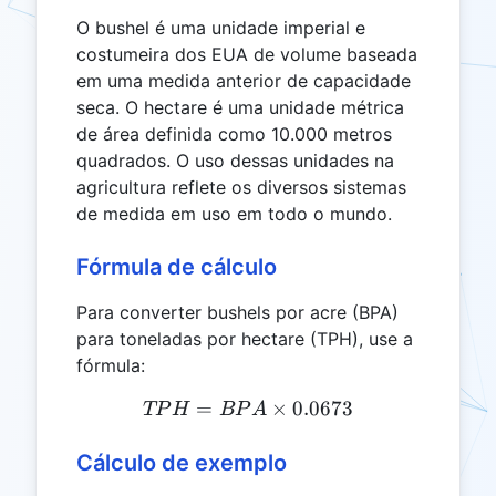
O bushel é uma unidade imperial e
costumeira dos EUA de volume baseada
em uma medida anterior de capacidade
seca. O hectare é uma unidade métrica
de área definida como 10.000 metros
quadrados. O uso dessas unidades na
agricultura reflete os diversos sistemas
de medida em uso em todo o mundo.
Fórmula de cálculo
Para converter bushels por acre (BPA)
para toneladas por hectare (TPH), use a
fórmula:
=
TPH = BPA \times 0.0673
×
0.0673
TP
H
BP
A
Cálculo de exemplo