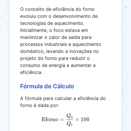
O conceito de eficiência do forno
evoluiu com o desenvolvimento de
tecnologias de aquecimento.
Inicialmente, o foco estava em
maximizar o calor de saída para
processos industriais e aquecimento
doméstico, levando a inovações no
projeto do forno para reduzir o
consumo de energia e aumentar a
eficiência.
Fórmula de Cálculo
A fórmula para calcular a eficiência do
forno é dada por:
Q
\text{Eforno} = \frac{Q_
a
Eforno
=
×
100
Q
i