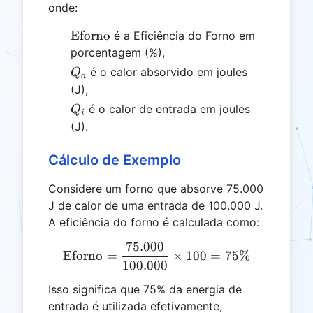
onde:
\text{Eforno}
Eforno
é a Eficiência do Forno em
porcentagem (%),
Q_a
é o calor absorvido em joules
Q
a
(J),
Q_i
é o calor de entrada em joules
Q
i
(J).
Cálculo de Exemplo
Considere um forno que absorve 75.000
J de calor de uma entrada de 100.000 J.
A eficiência do forno é calculada como:
75.000
\text{Eforno} = \frac{75
Eforno
=
×
100
=
75%
100.000
Isso significa que 75% da energia de
entrada é utilizada efetivamente,