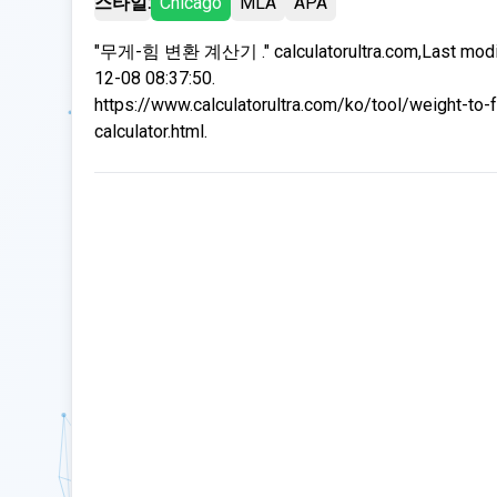
스타일:
Chicago
MLA
APA
"무게-힘 변환 계산기 ." calculatorultra.com,Last modi
12-08 08:37:50.
https://www.calculatorultra.com/ko/tool/weight-to-
calculator.html.