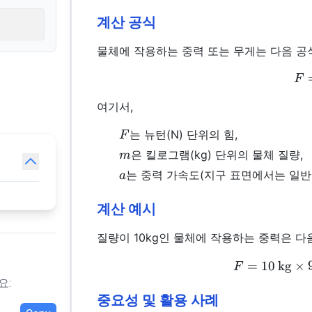
계산 공식
물체에 작용하는 중력 또는 무게는 다음 공
F
여기서,
F
는 뉴턴(N) 단위의 힘,
F
m
은 킬로그램(kg) 단위의 물체 질량,
m
a
는 중력 가속도(지구 표면에서는 일
a
계산 예시
질량이 10kg인 물체에 작용하는 중력은 다
=
10
kg
×
F
요:
중요성 및 활용 사례