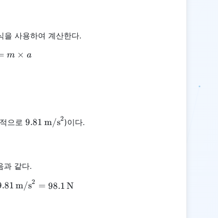
식을 사용하여 계산한다.
=
F = m \times a
×
m
a
2
9.81 \,
9.81
m/s
반적으로
)이다.
\text{m/s}^2
음과 같다.
2
F = 10 \, \text{kg} \times 9.81 \, \text{m/s}^2 = 
9.81
m/s
=
98.1
N