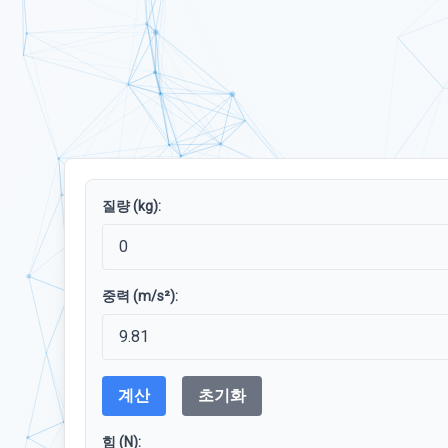
질량 (kg):
중력 (m/s²):
계산
초기화
힘 (N):