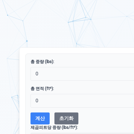
총 중량 (lbs):
총 면적 (ft²):
계산
초기화
제곱피트당 중량 (lbs/ft²):