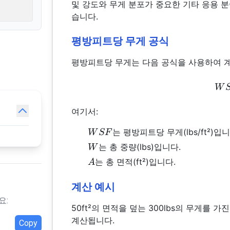
및 강도와 무게 분포가 중요한 기타 응용 
습니다.
평방피트당 무게 공식
평방피트당 무게는 다음 공식을 사용하여 계
W
여기서:
WSF
는 평방피트당 무게(lbs/ft²)입니
W
SF
W
는 총 중량(lbs)입니다.
W
A
는 총 면적(ft²)입니다.
A
계산 예시
요:
50ft²의 면적을 덮는 300lbs의 무게를
계산됩니다.
Copy