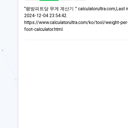
"평방피트당 무게 계산기 ." calculatorultra.com,Last m
2024-12-04 23:54:42.
https://www.calculatorultra.com/ko/tool/weight-per
foot-calculator.html.