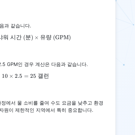
다음과 같습니다.
샤워
\text{총 물 사용량 (갤런)} = \text{샤워 시간 (분)} 
시간
(
분
)
×
유량
(GPM)
.5 GPM인 경우 계산은 다음과 같습니다.
=
10
\text{총 물 사용량} = 10 \times 2.5 = 25 \text{ 
×
2.5
=
25
갤런
정에서 물 소비를 줄여 수도 요금을 낮추고 환경
수자원이 제한적인 지역에서 특히 중요합니다.