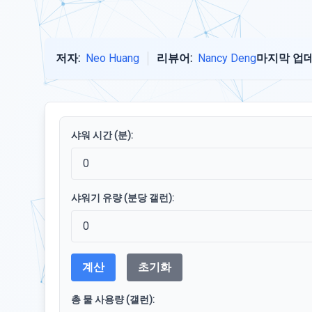
저자:
Neo Huang
리뷰어:
Nancy Deng
마지막 업데
샤워 시간 (분):
샤워기 유량 (분당 갤런):
계산
초기화
총 물 사용량 (갤런):