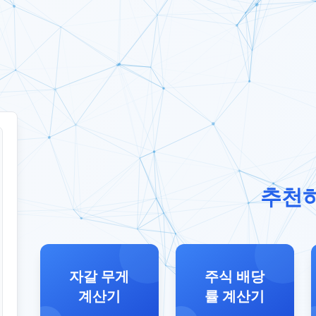
추천
자갈 무게
주식 배당
계산기
률 계산기