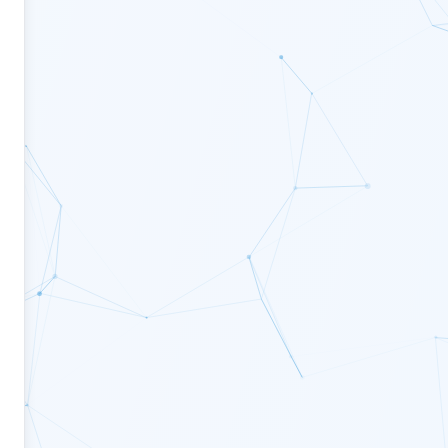
 \text{ m}