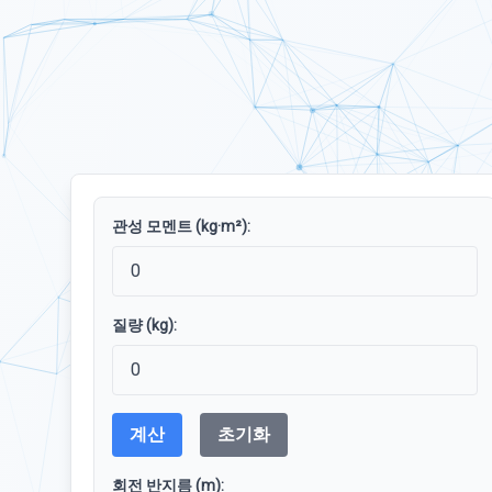
관성 모멘트 (kg·m²):
질량 (kg):
계산
초기화
회전 반지름 (m):