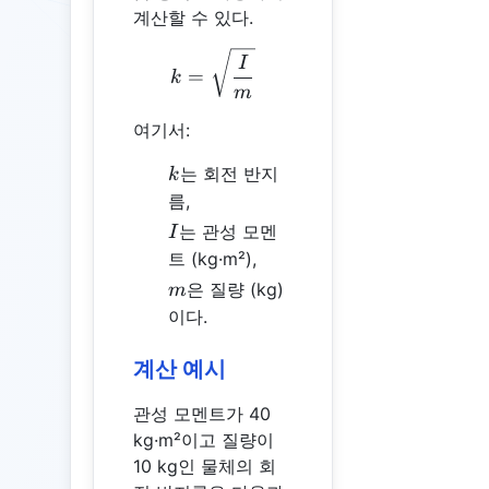
계산할 수 있다.
k = \sqrt{\frac{I}{m}}
I
=
k
m
여기서:
k
는 회전 반지
k
름,
I
는 관성 모멘
I
트 (kg·m²),
m
은 질량 (kg)
m
이다.
계산 예시
관성 모멘트가 40
kg·m²이고 질량이
10 kg인 물체의 회