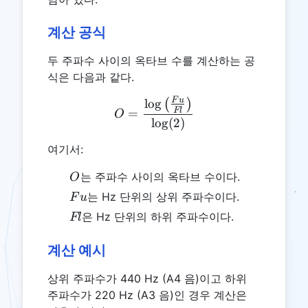
계산 공식
두 주파수 사이의 옥타브 수를 계산하는 공
식은 다음과 같다.
F
u
l
o
g
O = \frac{\log \left( \fra
(
)
Fl
=
O
l
o
g
(
2
)
여기서:
O
는 주파수 사이의 옥타브 수이다.
O
Fu
는 Hz 단위의 상위 주파수이다.
F
u
Fl
은 Hz 단위의 하위 주파수이다.
Fl
계산 예시
상위 주파수가 440 Hz (A4 음)이고 하위
주파수가 220 Hz (A3 음)인 경우 계산은