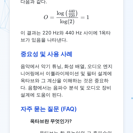
다음과 같다.
440
l
o
g
O = \frac{\log \left( \fra
(
)
220
=
=
1
O
l
o
g
(
2
)
이 결과는 220 Hz와 440 Hz 사이에 1옥타
브가 있음을 나타낸다.
중요성 및 사용 사례
음악에서 악기 튜닝, 화성 배열, 오디오 엔지
니어링에서 이퀄라이제이션 및 필터 설계에
옥타브와 그 계산을 이해하는 것은 중요하
다. 음향에서는 음파수 분석 및 오디오 장비
설계에 도움이 된다.
자주 묻는 질문 (FAQ)
옥타브란 무엇인가?