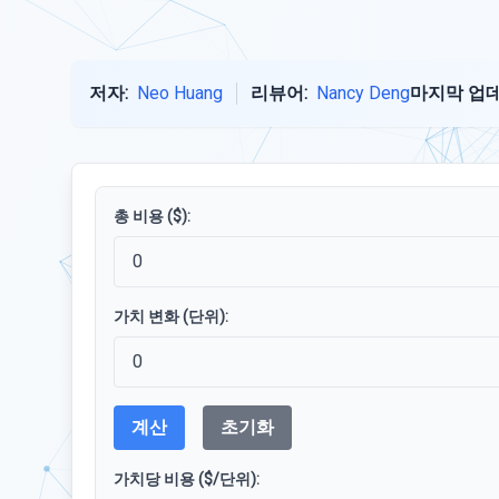
저자:
Neo Huang
리뷰어:
Nancy Deng
마지막 업데
총 비용 ($):
가치 변화 (단위):
계산
초기화
가치당 비용 ($/단위):