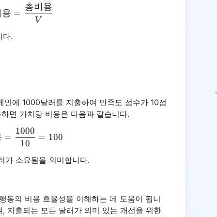
총비용
\text{가치당비용} = \frac{\text{총비용}}{V}
비용
=
V
니다.
인에 1000달러를 지출하여 만족도 점수가 10점
하면 가치당 비용은 다음과 같습니다.
1000
\text{가치당비용} = \frac{1000}{10} = 100
용
=
=
100
10
달러가 소요됨을 의미합니다.
 행동의 비용 효율성을 이해하는 데 도움이 됩니
하며, 지출되는 모든 달러가 의미 있는 개선을 위한