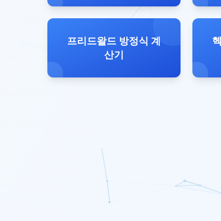
프리드왈드 방정식 계
헥
산기