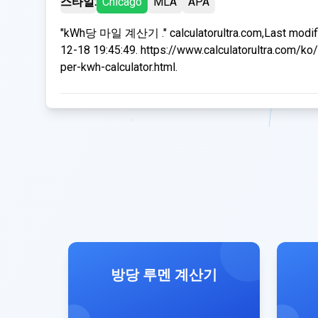
스타일:
Chicago
MLA
APA
"kWh당 마일 계산기 ." calculatorultra.com,Last modif
12-18 19:45:49. https://www.calculatorultra.com/ko
per-kwh-calculator.html.
방당 루멘 계산기