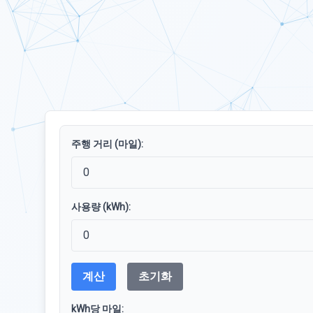
주행 거리 (마일):
사용량 (kWh):
계산
초기화
kWh당 마일: