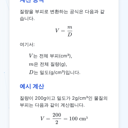
질량을 부피로 변환하는 공식은 다음과 같
습니다.
m
V = \frac{m}{D}
=
V
D
여기서:
V
는 전체 부피(cm³),
V
m
은 전체 질량(g),
m
D
는 밀도(g/cm³)입니다.
D
예시 계산
질량이 200g이고 밀도가 2g/cm³인 물질의
부피는 다음과 같이 계산됩니다.
200
V = \frac{200}{2} = 100 
=
=
100
cm³
V
2