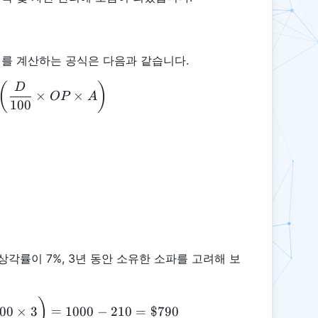
)를 계산하는 공식은 다음과 같습니다.
CV = OP - \left(\frac{D}{100} \times OP \times A
(
)
D
×
×
OP
A
100
상각률이 7%, 3년 동안 소유한 소파를 고려해 보
CV = 1000 - \left(\frac{7}{100} \times 1000 \time
)
00
×
3
=
1000
−
210
=
$790