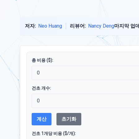
저자:
Neo Huang
리뷰어:
Nancy Deng
마지막 업데
총 비용 ($):
건초 개수:
계산
초기화
건초 1개당 비용 ($/개):