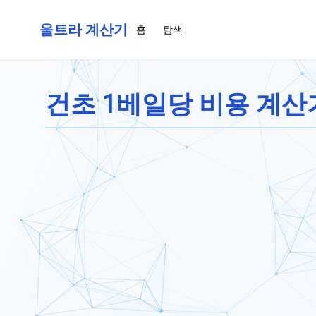
울트라 계산기
홈
탐색
건초 1베일당 비용 계산