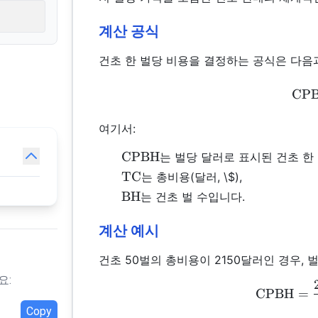
계산 공식
건초 한 벌당 비용을 결정하는 공식은 다음
CP
여기서:
\text{CPBH}
CPBH
는 벌당 달러로 표시된 건초 한 벌
\text{TC}
TC
는 총비용(달러, \$),
\text{BH}
BH
는 건초 벌 수입니다.
계산 예시
건초 50벌의 총비용이 2150달러인 경우,
요:
CPBH
=
Copy