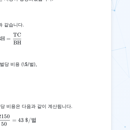
과 같습니다.
TC
\text{CPBH} = \frac{\text{TC}}{\text{BH}}
BH
=
BH
당 비용 (\$/벌),
 벌당 비용은 다음과 같이 계산됩니다.
2150
\text{CPBH} = \frac{2150}{50} = 43 \text{ \$
=
43
$/
벌
50