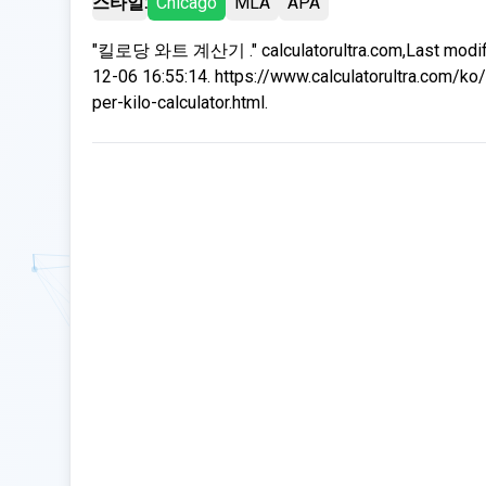
스타일:
Chicago
MLA
APA
"킬로당 와트 계산기 ." calculatorultra.com,Last modif
12-06 16:55:14. https://www.calculatorultra.com/ko
per-kilo-calculator.html.