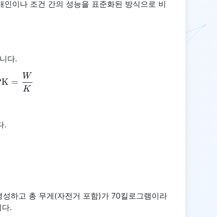
개인이나 조건 간의 성능을 표준화된 방식으로 비
니다.
W
\text{WPK} = \frac{W}{K}
PK
=
K
다.
생성하고 총 무게(자전거 포함)가 70킬로그램이라
다.