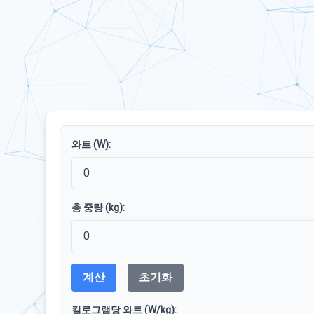
와트 (W):
총 중량 (kg):
계산
초기화
킬로그램당 와트 (W/kg):