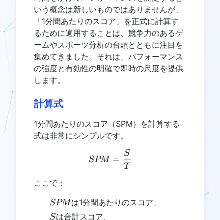
いう概念は新しいものではありませんが、
「1分間あたりのスコア」を正式に計算す
るために適用することは、競争力のあるゲ
ームやスポーツ分析の台頭とともに注目を
集めてきました。それは、パフォーマンス
の強度と有効性の明確で即時の尺度を提供
します。
計算式
1分間あたりのスコア（SPM）を計算する
式は非常にシンプルです。
S
SPM = \frac{S}{T}
=
SPM
T
ここで：
SPM
は1分間あたりのスコア、
SPM
S
は合計スコア、
S