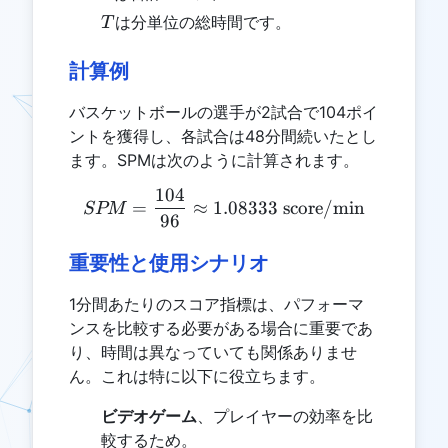
T
は分単位の総時間です。
T
計算例
バスケットボールの選手が2試合で104ポイ
ントを獲得し、各試合は48分間続いたとし
ます。SPMは次のように計算されます。
104
SPM = \frac{104}{96} \ap
=
≈
1.08333
score/min
SPM
96
重要性と使用シナリオ
1分間あたりのスコア指標は、パフォーマ
ンスを比較する必要がある場合に重要であ
り、時間は異なっていても関係ありませ
ん。これは特に以下に役立ちます。
ビデオゲーム
、プレイヤーの効率を比
較するため。