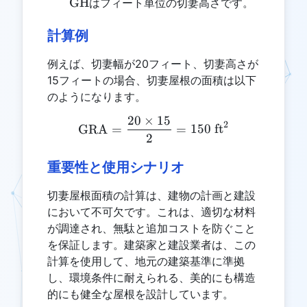
\text{GH}
GH
はフィート単位の切妻高さです。
計算例
例えば、切妻幅が20フィート、切妻高さが
15フィートの場合、切妻屋根の面積は以下
のようになります。
20
×
15
\text{GRA} = \frac{20 \t
2
GRA
=
=
150
ft
2
重要性と使用シナリオ
切妻屋根面積の計算は、建物の計画と建設
において不可欠です。これは、適切な材料
が調達され、無駄と追加コストを防ぐこと
を保証します。建築家と建設業者は、この
計算を使用して、地元の建築基準に準拠
し、環境条件に耐えられる、美的にも構造
的にも健全な屋根を設計しています。