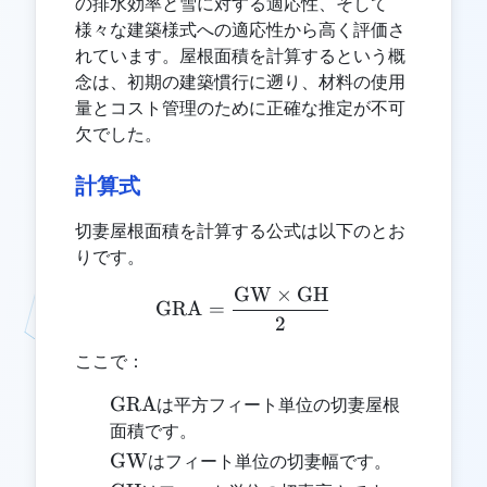
の排水効率と雪に対する適応性、そして
様々な建築様式への適応性から高く評価さ
れています。屋根面積を計算するという概
念は、初期の建築慣行に遡り、材料の使用
量とコスト管理のために正確な推定が不可
欠でした。
計算式
切妻屋根面積を計算する公式は以下のとお
りです。
GW
×
GH
\text{GRA} = \frac{\tex
GRA
=
2
ここで：
\text{GRA}
GRA
は平方フィート単位の切妻屋根
面積です。
\text{GW}
GW
はフィート単位の切妻幅です。