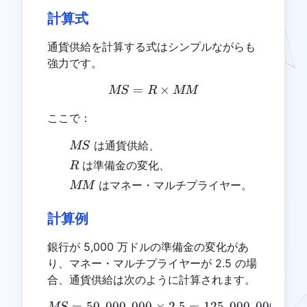
計算式
通貨供給を計算する式はシンプルながらも
強力です。
=
MS = R \times MM
×
MS
R
MM
ここで：
MS
は通貨供給、
MS
R
は準備金の変化、
R
MM
はマネー・マルチプライヤー。
MM
計算例
銀行が 5,000 万ドルの準備金の変化があ
り、マネー・マルチプライヤーが 2.5 の場
合、通貨供給は次のように計算されます。
=
50
,
000
,
000
MS = 50,000,000 \times 2.
×
2.5
=
125
,
000
,
000