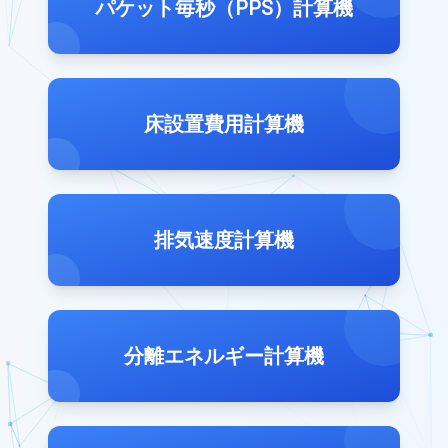
パケット毎秒（PPS）計算機
床設置費用計算機
排気速度計算機
分離エネルギー計算機