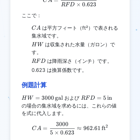
=
C
A
×
0.623
RF
D
ここで：
CA
は平方フィート（ft²）で表される
C
A
集水域です。
HW
は収集された水量（ガロン）で
H
W
す。
RFD
は降雨深さ（インチ）です。
RF
D
0.623 は換算係数です。
例題計算
HW =
RFD = 5
=
3000
gal
=
5
in
および
H
W
RF
D
3000 \,
\,
の場合の集水域を求めるには、これらの値
\text{gal}
\text{in}
を式に代入します。
3000
CA = \frac{3000}{5 \times
2
=
≈
962.61
ft
C
A
5
×
0.623