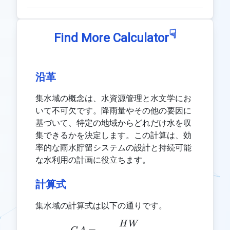
☟
Find More Calculator
沿革
集水域の概念は、水資源管理と水文学にお
いて不可欠です。降雨量やその他の要因に
基づいて、特定の地域からどれだけ水を収
集できるかを決定します。この計算は、効
率的な雨水貯留システムの設計と持続可能
な水利用の計画に役立ちます。
計算式
集水域の計算式は以下の通りです。
H
W
CA = \frac{HW}{RFD \ti