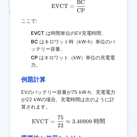
BC
\text{EVCT} = \frac{\t
EVCT
=
CP
ここで:
EVCT
は時間単位のEV充電時間、
BC
はキロワット時（kW-h）単位のバ
ッテリー容量、
CP
はキロワット（kW）単位の充電電
力。
例題計算
EVのバッテリー容量が75 kW-h、充電電力
が22 kWの場合、充電時間は次のように計
算されます。
75
\text{EVCT} = \frac{75}
EVCT
=
≈
3.40909
時間
22