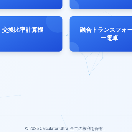
交換比率計算機
融合トランスフォ
ー電卓
© 2026
Calculator Ultra
. 全ての権利を保有。