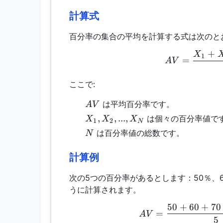
計算式
百分率の集合の平均を計算する式は次のと
+
X
1
=
A
V
ここで:
AV
は平均百分率です。
A
V
X_1,
,
,
...
,
は個々の百分率値で
X
X
X
1
2
N
X_2,
N
は百分率値の総数です。
N
...,
X_N
計算例
次の5つの百分率があるとします：50％、6
うに計算されます。
50
+
60
+
70
=
A
V
5