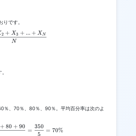
おりです。
+
+
...
+
X
X
X
AV = \frac{X_1 + X_2 + X_3 + ... + X_N}{N}
2
3
N
N
す。
0％、70％、80％、90％。平均百分率は次のよ
+
80
+
90
350
AV = \frac{50 + 60 + 70 + 80 + 90}{5} = \frac
=
=
70%
5