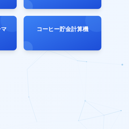
ーマ
コーヒー貯金計算機