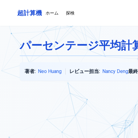
超計算機
ホーム
探検
パーセンテージ平均計
著者:
Neo Huang
レビュー担当:
Nancy Deng
最終