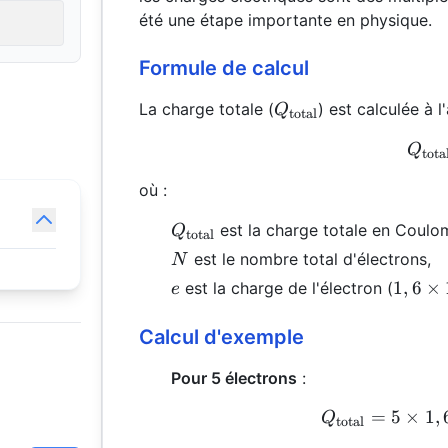
été une étape importante en physique.
Formule de calcul
Q_{\text{total}}
La charge totale (
) est calculée à l
Q
total
Q
tota
où :
Q_{\text{total}}
est la charge totale en Coulo
Q
total
N
est le nombre total d'électrons,
N
e
1,6
1
,
6
×
est la charge de l'électron (
e
\times
10^{-
Calcul d'exemple
Pour 5 électrons
:
=
5
×
1
,
Q
total