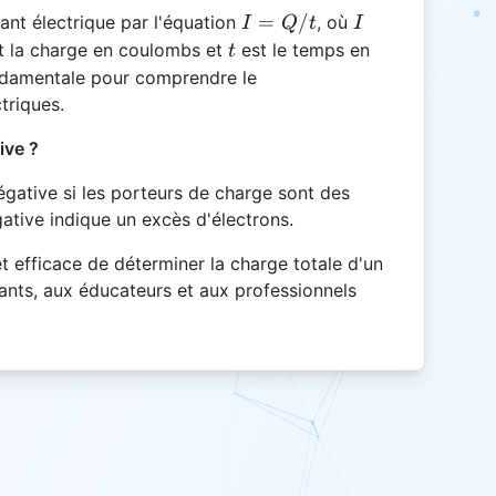
I =
I
=
/
rant électrique par l'équation
, où
I
Q
t
I
Q/t
t
t la charge en coulombs et
est le temps en
t
ondamentale pour comprendre le
triques.
ive ?
négative si les porteurs de charge sont des
ative indique un excès d'électrons.
t efficace de déterminer la charge totale d'un
ants, aux éducateurs et aux professionnels