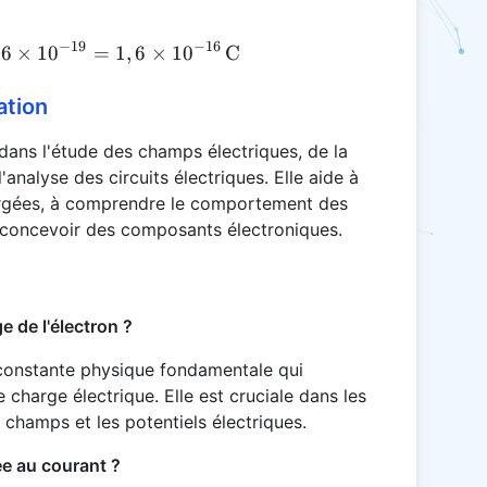
−
19
−
16
6
×
1
Q_{\text{total}} = 1 000 \times 1,6 \times 10^{
0
=
1
,
6
×
1
0
C
ation
dans l'étude des champs électriques, de la
nalyse des circuits électriques. Elle aide à
chargées, à comprendre le comportement des
à concevoir des composants électroniques.
ge de l'électron ?
 constante physique fondamentale qui
e charge électrique. Elle est cruciale dans les
s champs et les potentiels électriques.
ée au courant ?