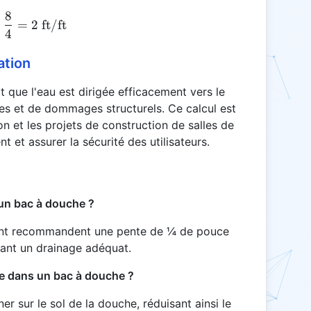
8
SPS = \frac{8}{4} = 2 \text{ ft/ft}
=
2
ft/ft
4
ation
 que l'eau est dirigée efficacement vers le
ades et de dommages structurels. Ce calcul est
on et les projets de construction de salles de
 et assurer la sécurité des utilisateurs.
 un bac à douche ?
ent recommandent une pente de ¼ de pouce
ant un drainage adéquat.
te dans un bac à douche ?
r sur le sol de la douche, réduisant ainsi le