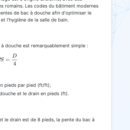
ns romains. Les codes du bâtiment modernes
entes de bac à douche afin d'optimiser le
et l'hygiène de la salle de bain.
c à douche est remarquablement simple :
D
SPS = \frac{D}{4}
=
PS
4
 pieds par pied (ft/ft),
douche et le drain en pieds (ft).
et le drain est de 8 pieds, la pente du bac à