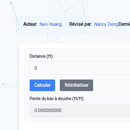
Auteur:
Neo Huang
Révisé par:
Nancy Deng
Derni
Distance (ft) :
Calculer
Réinitialiser
Pente du bac à douche (ft/ft) :