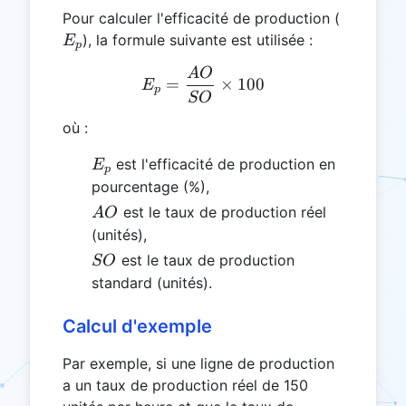
E_p
Pour calculer l'efficacité de production (
), la formule suivante est utilisée :
E
p
A
O
E_p = \frac{AO}{SO} \ti
=
×
100
E
p
SO
où :
E_p
est l'efficacité de production en
E
p
pourcentage (%),
AO
est le taux de production réel
A
O
(unités),
SO
est le taux de production
SO
standard (unités).
Calcul d'exemple
Par exemple, si une ligne de production
a un taux de production réel de 150