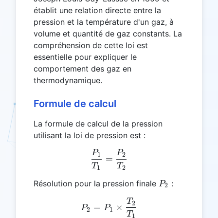
établit une relation directe entre la
pression et la température d'un gaz, à
volume et quantité de gaz constants. La
compréhension de cette loi est
essentielle pour expliquer le
comportement des gaz en
thermodynamique.
Formule de calcul
La formule de calcul de la pression
utilisant la loi de pression est :
P
P
\frac{P_1}{T_1} = \frac
1
2
=
T
T
1
2
P_2
Résolution pour la pression finale
:
P
2
T
P_2 = P_1 \times \frac{
2
=
×
P
P
2
1
T
1