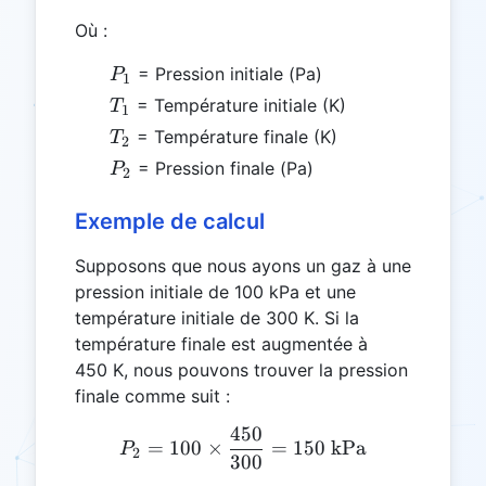
Où :
P_1
= Pression initiale (Pa)
P
1
T_1
= Température initiale (K)
T
1
T_2
= Température finale (K)
T
2
P_2
= Pression finale (Pa)
P
2
Exemple de calcul
Supposons que nous ayons un gaz à une
pression initiale de 100 kPa et une
température initiale de 300 K. Si la
température finale est augmentée à
450 K, nous pouvons trouver la pression
finale comme suit :
450
P_2 = 100 \times \frac{4
=
100
×
=
150
kPa
P
2
300