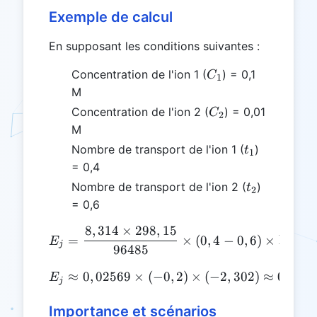
Exemple de calcul
En supposant les conditions suivantes :
C_1
Concentration de l'ion 1 (
) = 0,1
C
1
M
C_2
Concentration de l'ion 2 (
) = 0,01
C
2
M
t_1
Nombre de transport de l'ion 1 (
)
t
1
= 0,4
t_2
Nombre de transport de l'ion 2 (
)
t
2
= 0,6
8
,
314
×
298
,
15
0
,
E_j = \frac{8,314 \times 2
(
=
×
(
0
,
4
−
0
,
6
)
×
l
n
E
j
96485
0
≈
0
,
02569
×
(
−
E_j \approx 0,02569 \times
0
,
2
)
×
(
−
2
,
302
)
≈
0
,
011
E
j
Importance et scénarios