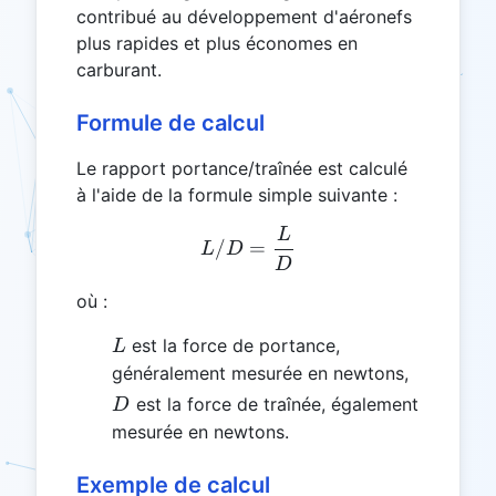
contribué au développement d'aéronefs
plus rapides et plus économes en
carburant.
Formule de calcul
Le rapport portance/traînée est calculé
à l'aide de la formule simple suivante :
L
L/D = \frac{L}{D}
/
=
L
D
D
où :
L
est la force de portance,
L
généralement mesurée en newtons,
D
est la force de traînée, également
D
mesurée en newtons.
Exemple de calcul