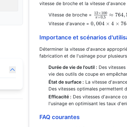
vitesse de broche et la vitesse d'avance
12
×
100
\frac{12
≈
764
,
Vitesse de broche =
×
0
,
5
π
\times 100}
0,004
0
,
004
×
4
×
76
Vitesse d'avance =
{\pi \times
\times 4
0,5} \approx
\times
Importance et scénarios d'utilis
764,54 \,
764,54
\text {tr/min
Déterminer la vitesse d'avance approprié
\approx
12,072 \,
fabrication et de l'usinage pour plusieurs
\text {ipm}
Durée de vie de l'outil :
Des vitesses 
vie des outils de coupe en empêchan
État de surface :
La vitesse d'avance 
Des vitesses optimales permettent d'
Efficacité :
Des vitesses d'avance cor
l'usinage en optimisant les taux d'en
FAQ courantes