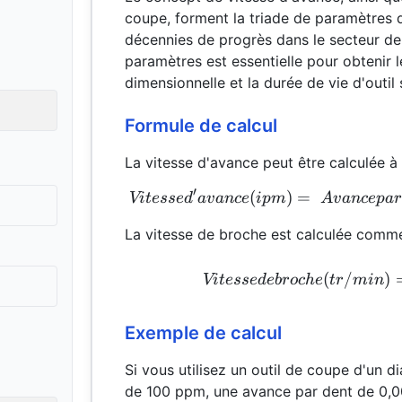
coupe, forment la triade de paramètres d'
décennies de progrès dans le secteur de 
paramètres est essentielle pour obtenir l
dimensionnelle et la durée de vie d'outil 
Formule de calcul
La vitesse d'avance peut être calculée à 
′
(
)
=
Vi
t
esse
d
a
v
an
ce
i
p
m
A
v
an
ce
p
a
r
La vitesse de broche est calculée comme
(
/
)
Vi
t
esse
d
e
b
roc
h
e
t
r
min
Exemple de calcul
Si vous utilisez un outil de coupe d'un 
de 100 ppm, une avance par dent de 0,00