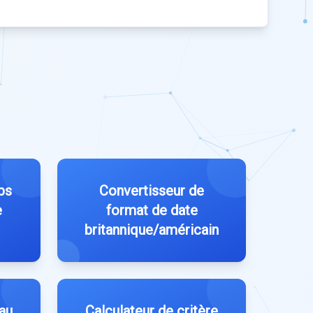
ps
Convertisseur de
e
format de date
britannique/américain
 au
Calculateur de critère