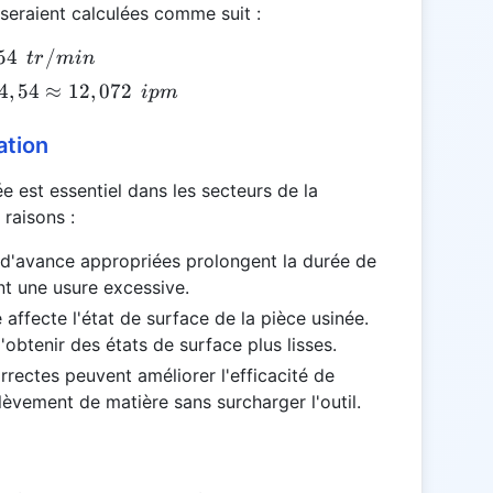
 seraient calculées comme suit :
54
/
t
r
min
4
,
54
≈
12
,
072
i
p
m
ation
}
e est essentiel dans les secteurs de la
 raisons :
d'avance appropriées prolongent la durée de
t une usure excessive.
affecte l'état de surface de la pièce usinée.
obtenir des états de surface plus lisses.
rectes peuvent améliorer l'efficacité de
lèvement de matière sans surcharger l'outil.