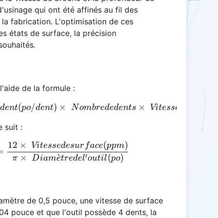
usinage qui ont été affinés au fil des
la fabrication. L'optimisation de ces
es états de surface, la précision
souhaités.
l'aide de la formule :
\text {Vitesse d'avance (ipm)} = \text {Avance par
(
/
)
×
×
d
e
n
t
p
o
d
e
n
t
N
o
mb
re
d
e
d
e
n
t
s
Vi
t
esse
d
e
b
roc
h
e
 suit :
12
×
(
)
\text {Vitesse de broche (tr/min)} = \frac{12 \time
Vi
t
esse
d
es
u
r
f
a
ce
pp
m
=
′
×
ˋ
(
)
π
D
iam
e
t
re
d
e
l
o
u
t
i
l
p
o
diamètre de 0,5 pouce, une vitesse de surface
4 pouce et que l'outil possède 4 dents, la