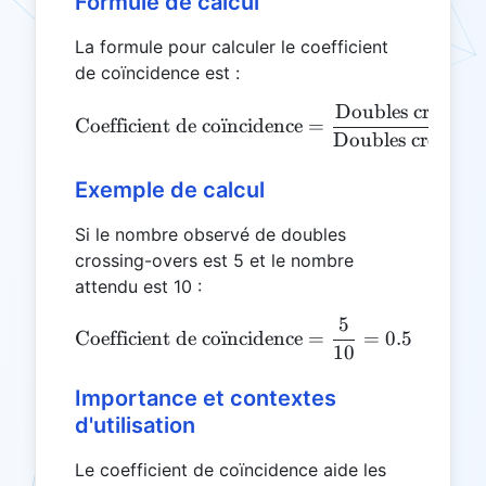
Formule de calcul
La formule pour calculer le coefficient
de coïncidence est :
Doubles crossing
\text{Coefficient de coïnc
Coefficient de co
¨
ı
ncidence
=
Doubles crossing
Exemple de calcul
Si le nombre observé de doubles
crossing-overs est 5 et le nombre
attendu est 10 :
5
\text{Coefficient de coïnc
Coefficient de co
¨
ı
ncidence
=
=
0.5
10
Importance et contextes
d'utilisation
Le coefficient de coïncidence aide les