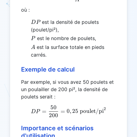
où :
DP
est la densité de poulets
D
P
(poulet/pi²),
P
est le nombre de poulets,
P
A
est la surface totale en pieds
A
carrés.
Exemple de calcul
Par exemple, si vous avez 50 poulets et
un poulailler de 200 pi², la densité de
poulets serait :
50
DP = \frac{50}{200} = 0,
2
=
=
0
,
25
poulet/pi
D
P
200
Importance et scénarios
d'utilisation