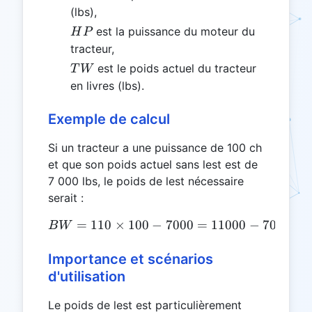
(lbs),
HP
est la puissance du moteur du
H
P
tracteur,
TW
est le poids actuel du tracteur
T
W
en livres (lbs).
Exemple de calcul
Si un tracteur a une puissance de 100 ch
et que son poids actuel sans lest est de
7 000 lbs, le poids de lest nécessaire
serait :
=
110
×
100
−
BW = 110 \times 100 - 700
7000
=
11000
−
7000
=
B
W
Importance et scénarios
d'utilisation
Le poids de lest est particulièrement