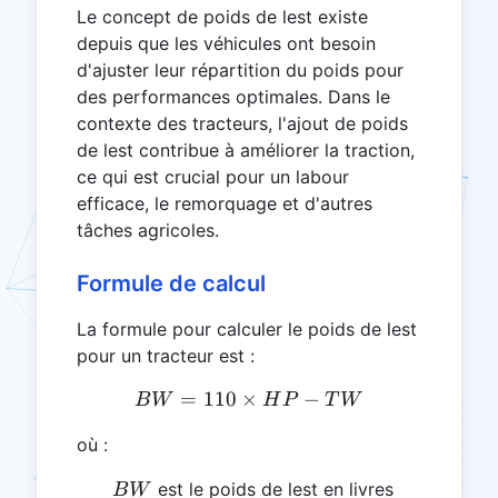
Le concept de poids de lest existe
depuis que les véhicules ont besoin
d'ajuster leur répartition du poids pour
des performances optimales. Dans le
contexte des tracteurs, l'ajout de poids
de lest contribue à améliorer la traction,
ce qui est crucial pour un labour
efficace, le remorquage et d'autres
tâches agricoles.
Formule de calcul
La formule pour calculer le poids de lest
pour un tracteur est :
=
110
×
BW = 110 \times HP - T
−
B
W
H
P
T
W
où :
BW
est le poids de lest en livres
B
W