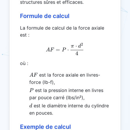
structures sûres et efficaces.
Formule de calcul
La formule de calcul de la force axiale
est :
2
⋅
AF = P \cdot \frac{\pi \
π
d
=
⋅
A
F
P
4
où :
AF
est la force axiale en livres-
A
F
force (lb-f),
P
est la pression interne en livres
P
par pouce carré (lbs/in²),
d
est le diamètre interne du cylindre
d
en pouces.
Exemple de calcul