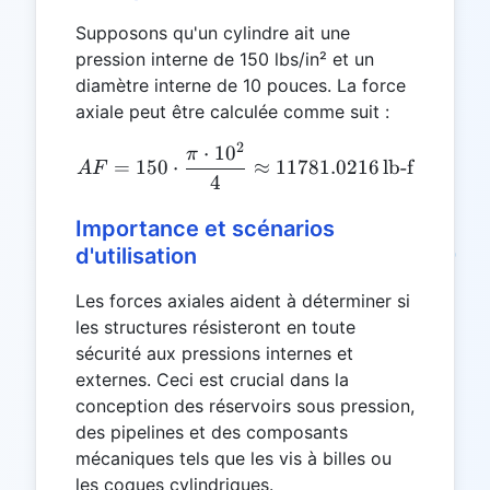
Supposons qu'un cylindre ait une
pression interne de 150 lbs/in² et un
diamètre interne de 10 pouces. La force
axiale peut être calculée comme suit :
2
⋅
1
0
AF = 150 \cdot \frac{\pi 
π
=
150
⋅
≈
11781.0216
lb-f
A
F
4
Importance et scénarios
d'utilisation
Les forces axiales aident à déterminer si
les structures résisteront en toute
sécurité aux pressions internes et
externes. Ceci est crucial dans la
conception des réservoirs sous pression,
des pipelines et des composants
mécaniques tels que les vis à billes ou
les coques cylindriques.