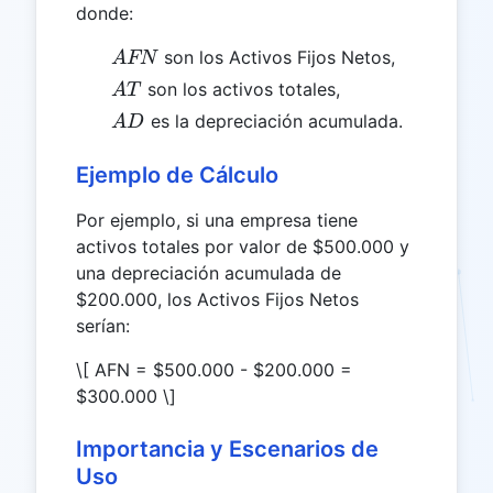
donde:
AFN
son los Activos Fijos Netos,
A
FN
AT
son los activos totales,
A
T
AD
es la depreciación acumulada.
A
D
Ejemplo de Cálculo
Por ejemplo, si una empresa tiene
activos totales por valor de $500.000 y
una depreciación acumulada de
$200.000, los Activos Fijos Netos
serían:
\[ AFN = $500.000 - $200.000 =
$300.000 \]
Importancia y Escenarios de
Uso