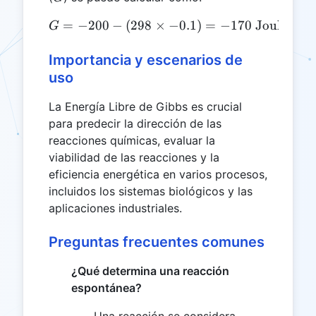
=
−
200
−
(
298
×
G = -200 - (298 \times -0.1
−
0.1
)
=
−
170
Joules
G
Importancia y escenarios de
uso
La Energía Libre de Gibbs es crucial
para predecir la dirección de las
reacciones químicas, evaluar la
viabilidad de las reacciones y la
eficiencia energética en varios procesos,
incluidos los sistemas biológicos y las
aplicaciones industriales.
Preguntas frecuentes comunes
¿Qué determina una reacción
espontánea?