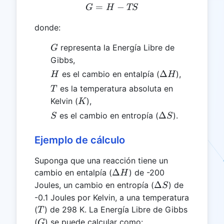
=
G = H - TS
−
G
H
TS
donde:
G
representa la Energía Libre de
G
Gibbs,
H
ΔH
Δ
es el cambio en entalpía (
),
H
H
T
es la temperatura absoluta en
T
K
Kelvin (
),
K
S
ΔS
Δ
es el cambio en entropía (
).
S
S
Ejemplo de cálculo
Suponga que una reacción tiene un
ΔH
Δ
cambio en entalpía (
) de -200
H
ΔS
Δ
Joules, un cambio en entropía (
) de
S
-0.1 Joules por Kelvin, a una temperatura
T
(
) de 298 K. La Energía Libre de Gibbs
T
G
(
) se puede calcular como:
G