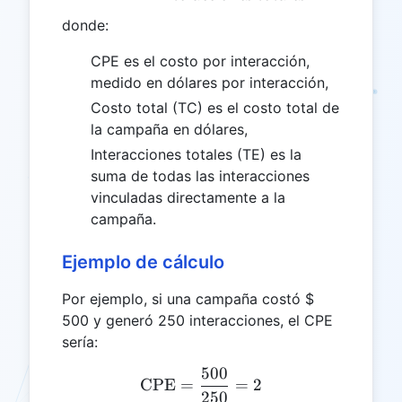
donde:
CPE es el costo por interacción,
medido en dólares por interacción,
Costo total (TC) es el costo total de
la campaña en dólares,
Interacciones totales (TE) es la
suma de todas las interacciones
vinculadas directamente a la
campaña.
Ejemplo de cálculo
Por ejemplo, si una campaña costó $
500 y generó 250 interacciones, el CPE
sería:
500
\text{CPE} = \frac{500}
CPE
=
=
2
250