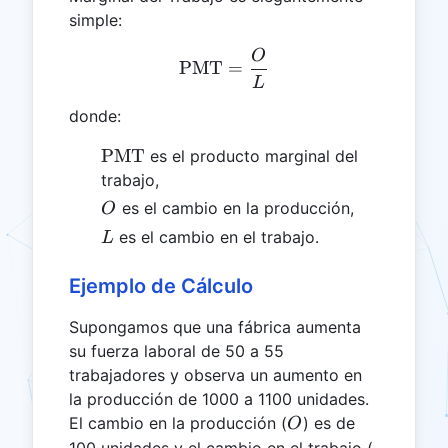
simple:
O
\text{PMT} = \frac{O}{
PMT
=
L
donde:
\text{PMT}
PMT
es el producto marginal del
trabajo,
O
es el cambio en la producción,
O
L
es el cambio en el trabajo.
L
Ejemplo de Cálculo
Supongamos que una fábrica aumenta
su fuerza laboral de 50 a 55
trabajadores y observa un aumento en
la producción de 1000 a 1100 unidades.
O
El cambio en la producción (
) es de
O
L
100 unidades y el cambio en el trabajo (