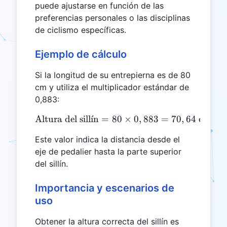
puede ajustarse en función de las
preferencias personales o las disciplinas
de ciclismo específicas.
Ejemplo de cálculo
Si la longitud de su entrepierna es de 80
cm y utiliza el multiplicador estándar de
0,883:
Altura del sill
ˊ
ı
n
=
80
\text{Altura del sillín} =
×
0
,
883
=
70
,
64
cm
Este valor indica la distancia desde el
eje de pedalier hasta la parte superior
del sillín.
Importancia y escenarios de
uso
Obtener la altura correcta del sillín es