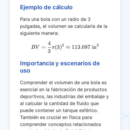
Ejemplo de cálculo
Para una bola con un radio de 3
pulgadas, el volumen se calcularía de la
siguiente manera:
4
BV = \frac{4}{3} \pi (3)^
3
3
=
(
3
)
≈
113.097
in
B
V
π
3
Importancia y escenarios de
uso
Comprender el volumen de una bola es
esencial en la fabricación de productos
deportivos, las industrias del embalaje y
al calcular la cantidad de fluido que
puede contener un tanque esférico.
También es crucial en física para
comprender conceptos relacionados