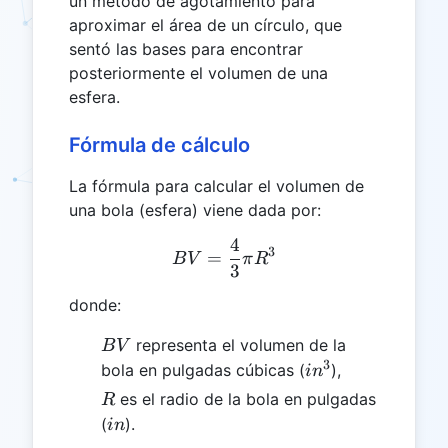
un método de agotamiento para
aproximar el área de un círculo, que
sentó las bases para encontrar
posteriormente el volumen de una
esfera.
Fórmula de cálculo
La fórmula para calcular el volumen de
una bola (esfera) viene dada por:
4
BV = \frac{4}{3} \pi R^3
3
=
B
V
π
R
3
donde:
BV
representa el volumen de la
B
V
3
in^3
bola en pulgadas cúbicas (
),
i
n
R
es el radio de la bola en pulgadas
R
in
(
).
in