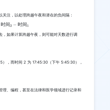
以关注，以处理跨越午夜和潜在的负间隔：
时间
\text{时间差} = \text{时间}_2 - \text{时间}_1
−
时间
2
1
去，如果计算跨越午夜，则可能对天数进行调
15），而时间 2 为 17:45:30（下午 5:45:30），
管理、编程，甚至在法律和医学领域进行记录和