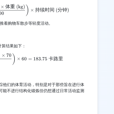
×
体重
(kg)
\text{卡路里消耗} = \left( \frac{\text{MET} \time
)
×
持续时间
(
分钟
)
00
应于推着购物车散步等轻度活动。
，计算结果如下：
5
×
70
\text{卡路里消耗} = \left( \frac{2.5 \times 3.5 \ti
)
×
60
=
183.75
卡路里
0
踪他们的体育活动，特别是对于那些旨在进行体
可能不进行结构化锻炼但仍想通过日常活动监测
。