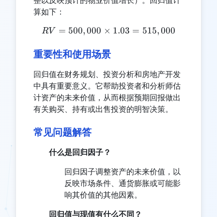
整以反映预计的物业价值增长）。回归值计
算如下：
=
500
,
000
×
RV = 500,000 \times 1.03
1.03
=
515
,
000
R
V
重要性和使用场景
回归值在财务规划、投资分析和房地产开发
中具有重要意义。它帮助投资者和分析师估
计资产的未来价值，从而根据预期回报做出
有关购买、持有或出售投资的明智决策。
常见问题解答
什么是回归因子？
回归因子调整资产的未来价值，以
反映市场条件、通货膨胀或可能影
响其价值的其他因素。
回归值与现值有什么不同？