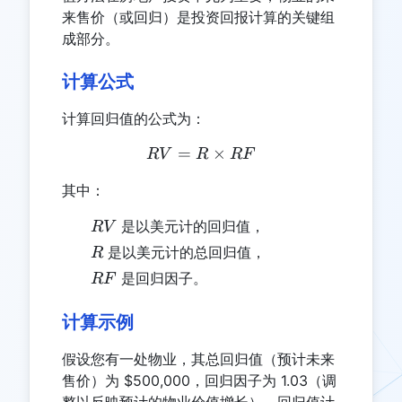
来售价（或回归）是投资回报计算的关键组
成部分。
计算公式
计算回归值的公式为：
=
RV = R \times RF
×
R
V
R
RF
其中：
RV
是以美元计的回归值，
R
V
R
是以美元计的总回归值，
R
RF
是回归因子。
RF
计算示例
假设您有一处物业，其总回归值（预计未来
售价）为 $500,000，回归因子为 1.03（调