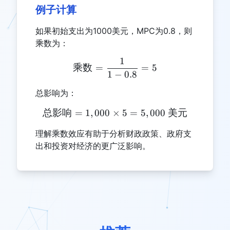
例子计算
如果初始支出为1000美元，MPC为0.8，则
乘数为：
1
\text{乘数} = \frac{1}{1 -
乘数
=
=
5
1
−
0.8
总影响为：
总影响
=
1
,
000
×
\text{总影响} = 1,000 \tim
5
=
5
,
000
美元
理解乘数效应有助于分析财政政策、政府支
出和投资对经济的更广泛影响。