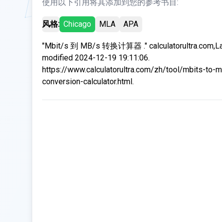
使用以下引用将其添加到您的参考书目:
风格:
Chicago
MLA
APA
"Mbit/s 到 MB/s 转换计算器 ." calculatorultra.com,L
modified 2024-12-19 19:11:06.
https://www.calculatorultra.com/zh/tool/mbits-to-
conversion-calculator.html.