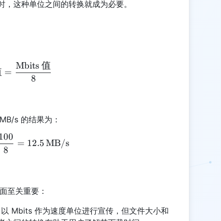
时，这种单位之间的转换就成为必要。
Mbits
值
\text{MB/s 值} = \frac{\text{Mbits 值}}{8}
值
=
8
MB/s 的结果为：
100
\text{MB/s 值} = \frac{100}{8} = 12.5 \, \text{
=
12.5
MB/s
8
下方面至关重要：
 通常以 Mbits 作为速度单位进行宣传，但文件大小和