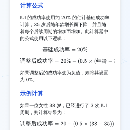
计算公式
IUI 的成功率使用约 20% 的估计基础成功率
计算，35 岁后随年龄增长而下降，并且随
着每个后续周期的增加而增加。此计算器中
的公式使用以下逻辑：
基础成功率
\text{基础成功率} = 20\
=
20%
调整后成功率
=
20%
\text{调整后成功率} = 20\% -
−
(
0.5
×
(
年龄
−
35
))
+
如果调整后的成功率变为负值，则将其设置
为 0%。
示例计算
如果一位女性 38 岁，已经进行了 3 次 IUI
周期，则计算结果为：
调整后成功率
=
20
\text{调整后成功率} = 20 - (0.
−
(
0.5
×
(
38
−
35
))
+
(
1.