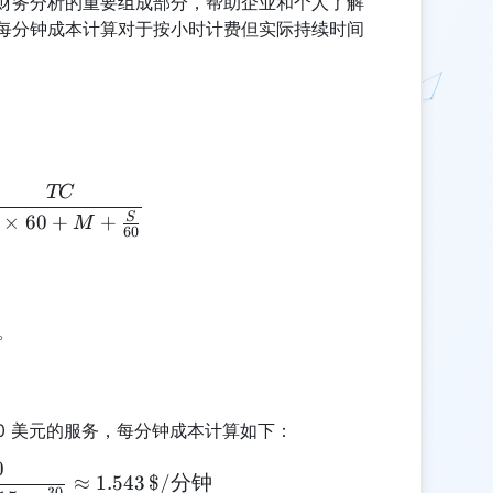
财务分析的重要组成部分，帮助企业和个人了解
每分钟成本计算对于按小时计费但实际持续时间
TC
CPM = \frac{TC}{H \times 60 + M + \frac{S}{6
S
×
60
+
+
M
60
。
 120 美元的服务，每分钟成本计算如下：
0
CPM = \frac{120}{1 \times 60 + 15 + \frac{30}{
≈
1.543
$/
分钟
30