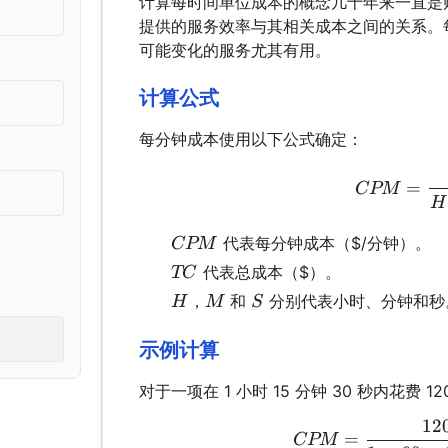
计算每时间单位成本的概念几十年来一直是
提供的服务效率与其相关成本之间的关系。
可能变化的服务尤其有用。
计算公式
每分钟成本使用以下公式确定：
=
CPM
H
CPM
代表每分钟成本（$/分钟）。
CPM
TC
代表总成本（$）。
TC
H
M
S
，
和
分别代表小时、分钟和秒
H
M
S
示例计算
对于一项在 1 小时 15 分钟 30 秒内花费
12
=
CPM