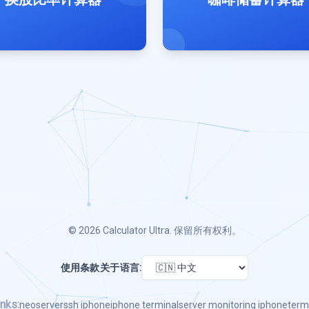
© 2026
Calculator Ultra
. 保留所有权利。
使用条款
关于
语言:
nks:
neoserver
ssh iphone
iphone terminal
server monitoring iphone
term