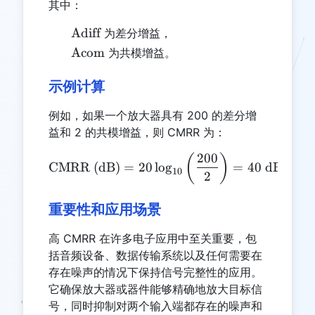
其中：
\text{Adiff}
Adiff
为差分增益，
\text{Acom}
Acom
为共模增益。
示例计算
例如，如果一个放大器具有 200 的差分增
益和 2 的共模增益，则 CMRR 为：
200
\text{CMRR (dB)} = 20 \lo
(
)
CMRR (dB)
=
20
l
o
g
=
40
dB
10
2
重要性和应用场景
高 CMRR 在许多电子应用中至关重要，包
括音频设备、数据传输系统以及任何需要在
存在噪声的情况下保持信号完整性的应用。
它确保放大器或器件能够精确地放大目标信
号，同时抑制对两个输入端都存在的噪声和