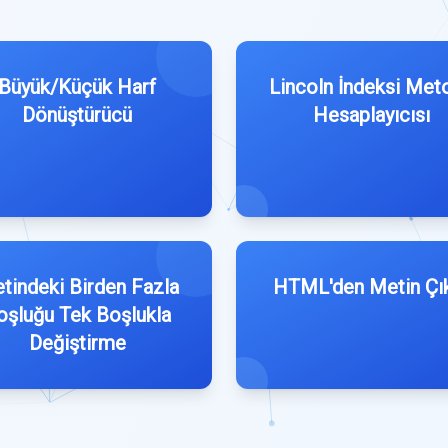
Büyük/Küçük Harf
Lincoln İndeksi Met
Dönüştürücü
Hesaplayıcısı
tindeki Birden Fazla
HTML'den Metin Çı
oşluğu Tek Boşlukla
Değiştirme