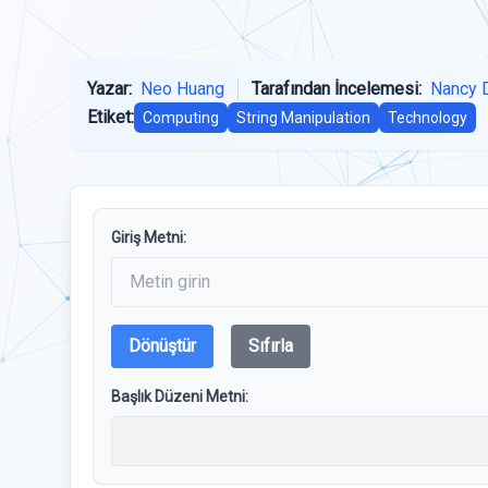
Yazar:
Neo Huang
Tarafından İncelemesi:
Nancy 
Etiket:
Computing
String Manipulation
Technology
Giriş Metni:
Dönüştür
Sıfırla
Başlık Düzeni Metni: