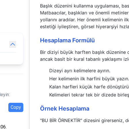
Başlık düzenini kullanma uygulaması, bas
Matbaacılar, başlıkları ve önemli metinle
yollarını aradılar. Her önemli kelimenin i
estetiği iyileştiren, görsel hiyerarşiyi hı
Hesaplama Formülü
Bir diziyi büyük harften başlık düzenine
ancak basit bir kural tabanlı yaklaşımı izl
Dizeyi ayrı kelimelere ayırın.
Her kelimenin ilk harfini büyük yazın
Kalan harfleri küçük harfe dönüştürü
leyin:
Kelimeleri tekrar tek bir dizede birleşt
Copy
Örnek Hesaplama
"BU BİR ÖRNEKTİR" dizesini girerseniz, d
:06.