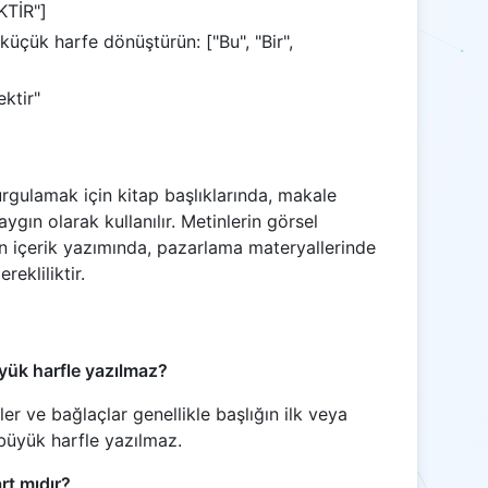
KTİR"]
 küçük harfe dönüştürün: ["Bu", "Bir",
ektir"
vurgulamak için kitap başlıklarında, makale
ygın olarak kullanılır. Metinlerin görsel
için içerik yazımında, pazarlama materyallerinde
rekliliktir.
yük harfle yazılmaz?
ler ve bağlaçlar genellikle başlığın ilk veya
büyük harfle yazılmaz.
rt mıdır?