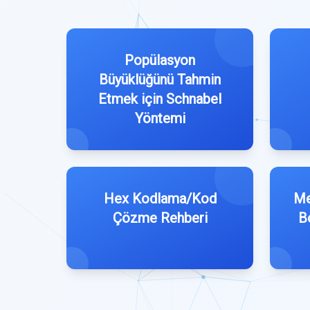
Popülasyon
Büyüklüğünü Tahmin
Etmek için Schnabel
Yöntemi
Hex Kodlama/Kod
Me
Çözme Rehberi
B