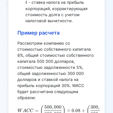
t
- ставка налога на прибыль
t
корпораций, корректирующая
стоимость долга с учетом
налоговой вычетности.
Пример расчета
Рассмотрим компанию со
стоимостью собственного капитала
8%, общей стоимостью собственного
капитала 500 000 долларов,
стоимостью задолженности 5%,
общей задолженностью 300 000
долларов и ставкой налога на
прибыль корпораций 30%. WACC
будет рассчитана следующим
образом:
500
,
000
300
,
000
WACC = \left( \frac{500,00
(
)
(
)
=
×
0.08
+
W
A
CC