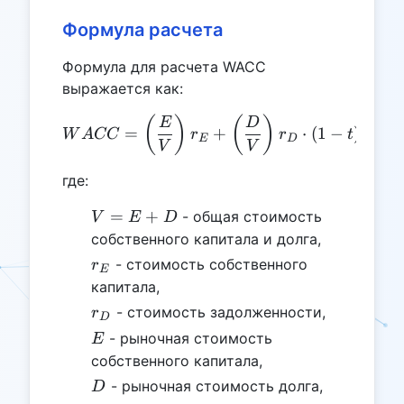
Формула расчета
Формула для расчета WACC
выражается как:
WACC = \left( \frac{E}{V}
(
)
(
)
E
D
=
+
⋅
(
1
−
)
W
A
CC
r
r
t
E
D
V
V
где:
V
=
+
- общая стоимость
V
E
D
=
собственного капитала и долга,
E
r_E
- стоимость собственного
r
E
+
капитала,
D
r_D
- стоимость задолженности,
r
D
E
- рыночная стоимость
E
собственного капитала,
D
- рыночная стоимость долга,
D