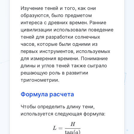
Изучение теней и того, как они
образуются, было предметом
интереса с древних времен. Ранние
цивилизации использовали поведение
теней для разработки солнечных
часов, которые были одними из
первых инструментов, используемых
для измерения времени. Понимание
длины и углов теней также сыграло
решающую роль в развитии
тригонометрии.
Формула расчета
Чтобы определить длину тени,
используется следующая формула:
H
L = \frac{H}{\tan(a)}
=
L
t
a
n
(
)
a