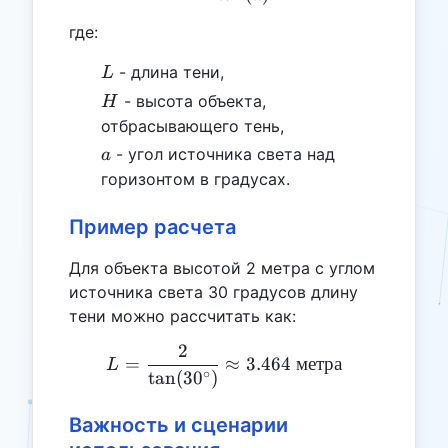
где:
L
- длина тени,
L
H
- высота объекта,
H
отбрасывающего тень,
a
- угол источника света над
a
горизонтом в градусах.
Пример расчета
Для объекта высотой 2 метра с углом
источника света 30 градусов длину
тени можно рассчитать как:
2
L = \frac{2}{\tan(30^{\ci
=
≈
3.464
метра
L
∘
t
a
n
(
3
0
)
Важность и сценарии